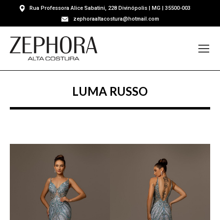
Rua Professora Alice Sabatini, 228 Divinópolis | MG | 35500-003
zephoraaltacostura@hotmail.com
LUMA RUSSO
Você está aqui: