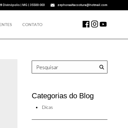
28 Divinópolis | MG | 35500-003
zephoraaltacostura@hotmail.com
UENTES
CONTATO
ENTES
CONTATO
Buscar
Categorias do Blog
Dicas