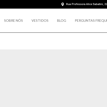
Rua Professora Alice Sabatini, 2
SOBRE NÓS
VESTIDOS
BLOG
PERGUNTAS FREQ
SOBRE NÓS
VESTIDOS
BLOG
PERGUNTAS FREQU