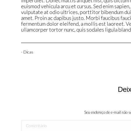
imperdiet. Donec mattis aliquet nisi, quis dictum 
euismod vehicula arcu et cursus. Sed enim sapien, 
vulputate at odio ultrices, porttitor bibendum dui
amet. Proin ac dapibus justo. Morbi faucibus fauci
fermentum dolor eleifend, a mollis est laoreet. V
ullamcorper tortor nunc, quis sodales ligula bland
- Dicas
Dei
Seu endereço de e-mail não 
Comentário