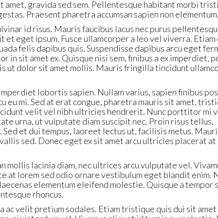
t amet, gravida sed sem. Pellentesque habitant morbi trist
egestas. Praesent pharetra accumsan sapien non elementum
lvinar id risus. Mauris faucibus lacus nec purus pellentesq
t et eget ipsum. Fusce ullamcorper a leo vel viverra. Etiam 
esuada felis dapibus quis. Suspendisse dapibus arcu eget fe
or in sit amet ex. Quisque nisi sem, finibus a ex imperdiet, 
is ut dolor sit amet mollis. Mauris fringilla tincidunt ullamc
imperdiet lobortis sapien. Nullam varius, sapien finibus po
rcu eu mi. Sed at erat congue, pharetra mauris sit amet, trist
cidunt velit vel nibh ultricies hendrerit. Nunc porttitor mi 
 urna, ut vulputate diam suscipit nec. Proin risus tellus,
 Sed et dui tempus, laoreet lectus ut, facilisis metus. Mauri
allis sed. Donec eget ex sit amet arcu ultricies placerat at
 mollis lacinia diam, nec ultrices arcu vulputate vel. Vivam
usce at lorem sed odio ornare vestibulum eget blandit enim.
 Maecenas elementum eleifend molestie. Quisque a tempor 
entesque rhoncus.
a ac velit pretium sodales. Etiam tristique quis dui sit amet