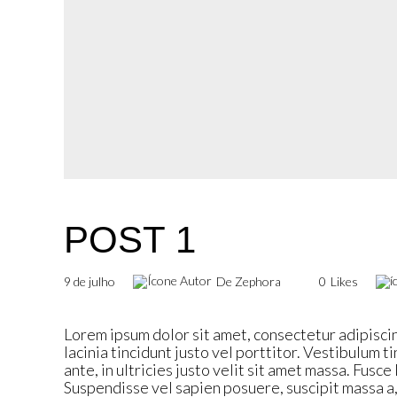
POST 1
9 de julho
De Zephora
0
Likes
Lorem ipsum dolor sit amet, consectetur adipiscin
lacinia tincidunt justo vel porttitor. Vestibulum t
ante, in ultricies justo velit sit amet massa. Fusc
Suspendisse vel sapien posuere, suscipit massa a, 