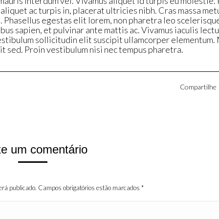
mauris interdum vel. Vivamus aliquet id turpis eu molestie.
aliquet ac turpis in, placerat ultricies nibh. Cras massa met
. Phasellus egestas elit lorem, non pharetra leo scelerisque
bus sapien, et pulvinar ante mattis ac. Vivamus iaculis lect
estibulum sollicitudin elit suscipit ullamcorper elementum. 
it sed. Proin vestibulum nisi nec tempus pharetra.
Compartilhe
xe um comentário
será publicado. Campos obrigatórios estão marcados
*