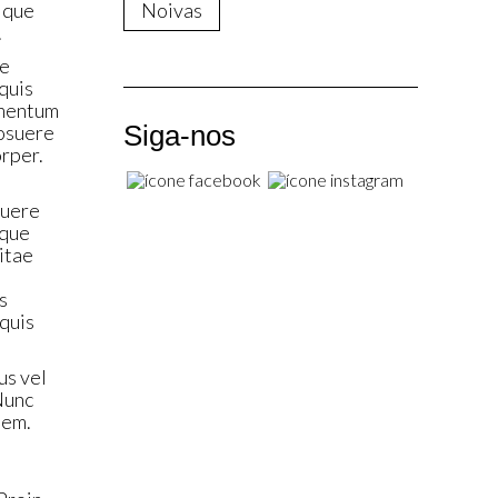
ique
Noivas
.
ue
quis
rmentum
Siga-nos
posuere
orper.
suere
ique
vitae
s
 quis
us vel
 Nunc
sem.