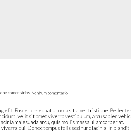
Nenhum comentário
g elit. Fusce consequat ut urna sit amet tristique. Pellent
incidunt, velit sit amet viverra vestibulum, arcu sapien vehic
e lacinia malesuada arcu, quis mollis massa ullamcorper at.
viverra dui. Donec tempus felis sed nunc lacinia, in blandit 