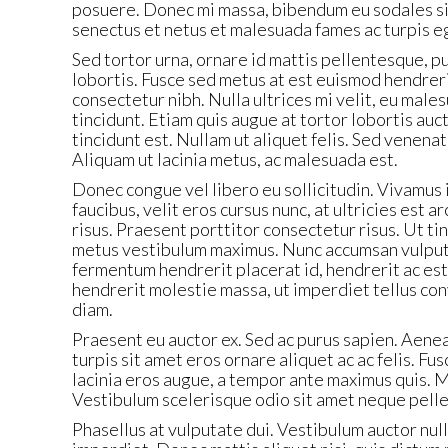
posuere. Donec mi massa, bibendum eu sodales si
senectus et netus et malesuada fames ac turpis 
Sed tortor urna, ornare id mattis pellentesque, pu
lobortis. Fusce sed metus at est euismod hendreri
consectetur nibh. Nulla ultrices mi velit, eu mal
tincidunt. Etiam quis augue at tortor lobortis auct
tincidunt est. Nullam ut aliquet felis. Sed venenat
Aliquam ut lacinia metus, ac malesuada est.
Donec congue vel libero eu sollicitudin. Vivamus 
faucibus, velit eros cursus nunc, at ultricies est a
risus. Praesent porttitor consectetur risus. Ut tin
metus vestibulum maximus. Nunc accumsan vulputate
fermentum hendrerit placerat id, hendrerit ac est.
hendrerit molestie massa, ut imperdiet tellus conv
diam.
Praesent eu auctor ex. Sed ac purus sapien. Aenean
turpis sit amet eros ornare aliquet ac ac felis. F
lacinia eros augue, a tempor ante maximus quis.
Vestibulum scelerisque odio sit amet neque pell
Phasellus at vulputate dui. Vestibulum auctor null