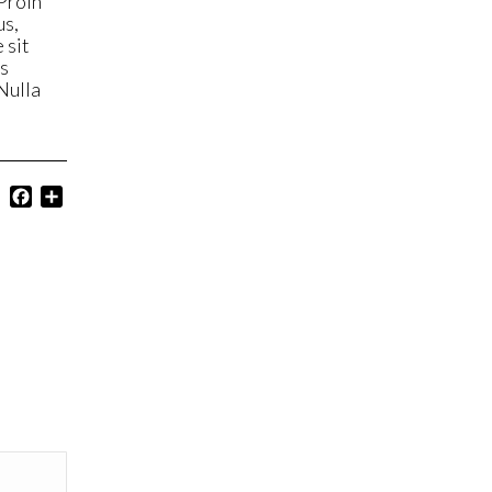
 Proin
us,
 sit
us
Nulla
Facebook
Share