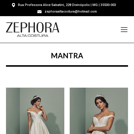
Rua Professora Alice Sabatini, 228 Divinópolis | MG | 35500-003
zephoraaltacostura@hotmail.com
MANTRA
Você está aqui: